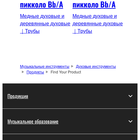
пикколо Bb/A
пикколо Bb/A
Медные духовые и
Медные духовые и
деревянные духовые
деревянные духовые
｜Трубы
｜Трубы
Музыкальные инструменты
Духовые инструменты
Продукты
Find Your Product
Продукция
Музыкальное образование