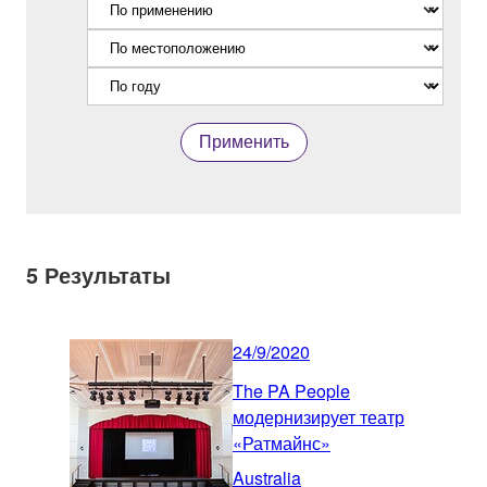
Применить
5
Результаты
24/9/2020
The PA People
модернизирует театр
«Ратмайнс»
Australia